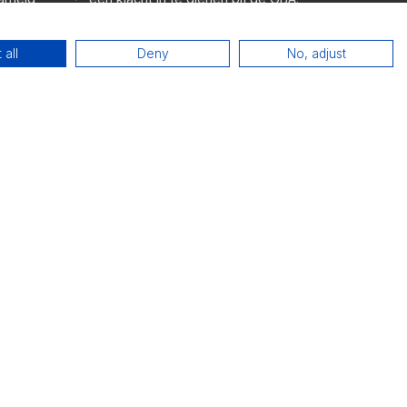
 inzake de
ng heeft en
ok
ospectie
 all
Deny
No, adjust
ghco.be
.
ok.
 gloednieuwe aanbiedingen!
n onze terugkeer!