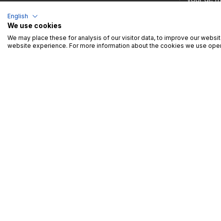
De verzamelde gegevens wordt
deals Wij
elektronisch verwerkt door
Wowi deals
,
gedurende
English
de verwerkingsverantwoordelijke,
het afslui
We use cookies
gevestigd te
Kruiskouter 1, 1730 ASSE
FR
NL
We may place these for analysis of our visitor data, to improve our websi
B
, teneinde de terugbetaling van zijn
Overeenk
website experience. For more information about the cookies we use open
commerciële aanbiedingen te realiseren.
beschikt 
Wo
Je zult nog even geduld m
Meld je aan
(of