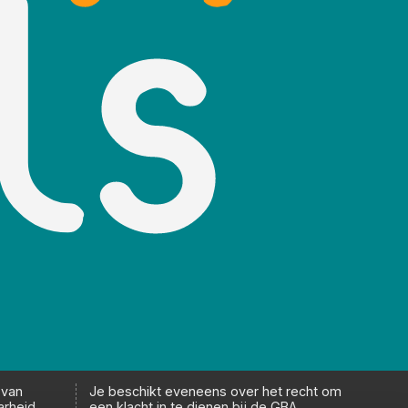
 van
Je beschikt eveneens over het recht om
arheid,
een klacht in te dienen bij de GBA.