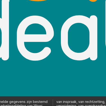
melde gegevens zijn bestemd
van inspraak, van rechtzetting,
arketingafdeling van Wowi
verwijdering, van overdraagba